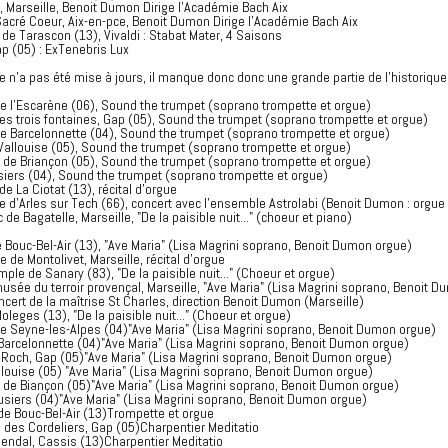
Marseille, Benoit Dumon Dirige l'Académie Bach Aix
cré Coeur, Aix-en-pce, Benoit Dumon Dirige l'Académie Bach Aix
de Tarascon (13), Vivaldi : Stabat Mater, 4 Saisons
ap (05) : ExTenebris Lux
 n'a pas été mise à jours, il manque donc donc une grande partie de l'historique
e l'Escarène (06), Sound the trumpet (soprano trompette et orgue)
s trois fontaines, Gap (05), Sound the trumpet (soprano trompette et orgue)
e Barcelonnette (04), Sound the trumpet (soprano trompette et orgue)
Vallouise (05), Sound the trumpet (soprano trompette et orgue)
e de Briançon (05), Sound the trumpet (soprano trompette et orgue)
usiers (04), Sound the trumpet (soprano trompette et orgue)
de La Ciotat (13), récital d'orgue
le d'Arles sur Tech (66), concert avec l'ensemble Astrolabi (Benoit Dumon : orgue
de Bagatelle, Marseille, "De la paisible nuit..." (choeur et piano)
 Bouc-Bel-Air (13), "Ave Maria" (Lisa Magrini soprano, Benoit Dumon orgue)
 de Montolivet, Marseille, récital d'orgue
mple de Sanary (83),
"De la paisible nuit..."
(Choeur et orgue)
ée du terroir provençal, Marseille, "Ave Maria" (Lisa Magrini soprano, Benoit D
ert de la maîtrise St Charles, direction Benoit Dumon (Marseille)
ges (13), "De la paisible nuit..." (Choeur et orgue)
e Seyne-les-Alpes (04)"Ave Maria" (Lisa Magrini soprano, Benoit Dumon orgue)
Barcelonnette (04)"Ave Maria" (Lisa Magrini soprano, Benoit Dumon orgue)
t Roch, Gap (05)"Ave Maria" (Lisa Magrini soprano, Benoit Dumon orgue)
llouise (05) "Ave Maria" (Lisa Magrini soprano, Benoit Dumon orgue)
e de Biançon (05)"Ave Maria" (Lisa Magrini soprano, Benoit Dumon orgue)
ausiers (04)"Ave Maria" (Lisa Magrini soprano, Benoit Dumon orgue)
e Bouc-Bel-Air (13)Trompette et orgue
des Cordeliers, Gap (05)Charpentier Meditatio
endal, Cassis (13)Charpentier Meditatio