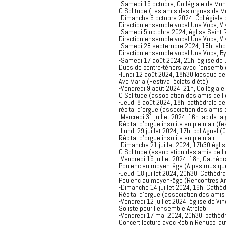
-Samedi 19 octobre, Collégiale de Mon
O Solitude (Les amis des orgues de M
-Dimanche 6 octobre 2024, Collégiale 
Direction ensemble vocal Una Voce, Vi
-Samedi 5 octobre 2024, église Saint 
Direction ensemble vocal Una Voce, Vi
-Samedi 28 septembre 2024, 18h, ab
Direction ensemble vocal Una Voce, B
-Samedi 17 août 2024, 21h, église de L
Duos de contre-ténors avec l'ensemble
-lundi 12 août 2024, 18h30 kiosque de 
Ave Maria (Festival éclats d'été)
-Vendredi 9 août 2024, 21h, Collégiale
O Solitude (association des amis de l
-Jeudi 8 août 2024, 18h, cathédrale d
récital d'orgue (association des amis 
-Mercredi 31 juillet 2024, 16h lac de l
Récital d'orgue insolite en plein air (fe
-Lundi 29 juillet 2024, 17h, col Agnel (
Récital d'orgue insolite en plein air
-Dimanche 21 juillet 2024, 17h30 égli
O Solitude (association des amis de l
-Vendredi 19 juillet 2024, 18h, Cathéd
Poulenc au moyen-âge (Alpes musiqu
-Jeudi 18 juillet 2024, 20h30, Cathéd
Poulenc au moyen-âge (Rencontres Arti
-Dimanche 14 juillet 2024, 16h, Cathéd
Récital d'orgue (association des amis
-Vendredi 12 juillet 2024, église de Vi
Soliste pour l'ensemble Atrolabi
-Vendredi 17 mai 2024, 20h30, cathédr
Concert lecture avec Robin Renucci au