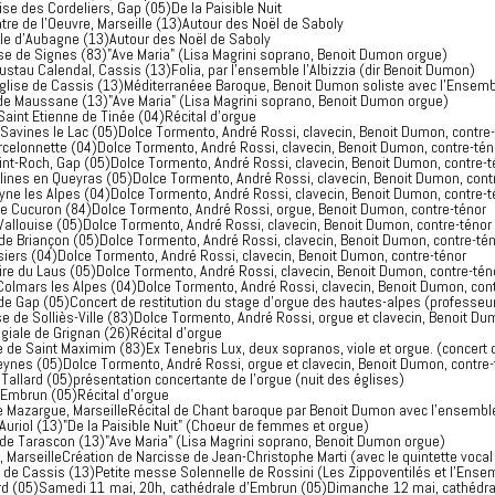
se des Cordeliers, Gap (05)De la Paisible Nuit
re de l'Oeuvre, Marseille (13)Autour des Noël de Saboly
e d'Aubagne (13)Autour des Noël de Saboly
e de Signes (83)"Ave Maria" (Lisa Magrini soprano, Benoit Dumon orgue)
tau Calendal, Cassis (13)Folia, par l'ensemble l'Albizzia (dir Benoit Dumon)
lise de Cassis (13)Méditerranéee Baroque, Benoit Dumon soliste avec l'Ensemb
 de Maussane (13)"Ave Maria" (Lisa Magrini soprano, Benoit Dumon orgue)
Saint Etienne de Tinée (04)Récital d'orgue
 Savines le Lac (05)Dolce Tormento, André Rossi, clavecin, Benoit Dumon, contre
arcelonnette (04)Dolce Tormento, André Rossi, clavecin, Benoit Dumon, contre-tén
aint-Roch, Gap (05)Dolce Tormento, André Rossi, clavecin, Benoit Dumon, contre-t
olines en Queyras (05)Dolce Tormento, André Rossi, clavecin, Benoit Dumon, cont
eyne les Alpes (04)Dolce Tormento, André Rossi, clavecin, Benoit Dumon, contre-t
de Cucuron (84)Dolce Tormento, André Rossi, orgue, Benoit Dumon, contre-ténor
Vallouise (05)Dolce Tormento, André Rossi, clavecin, Benoit Dumon, contre-ténor
 de Briançon (05)Dolce Tormento, André Rossi, clavecin, Benoit Dumon, contre-té
usiers (04)Dolce Tormento, André Rossi, clavecin, Benoit Dumon, contre-ténor
ire du Laus (05)Dolce Tormento, André Rossi, clavecin, Benoit Dumon, contre-tén
 Colmars les Alpes (04)Dolce Tormento, André Rossi, clavecin, Benoit Dumon, con
le de Gap (05)Concert de restitution du stage d'orgue des hautes-alpes (professe
se de Solliès-Ville (83)Dolce Tormento, André Rossi, orgue et clavecin, Benoit Du
égiale de Grignan (26)Récital d'orgue
ue de Saint Maximim (83)Ex Tenebris Lux, deux sopranos, viole et orgue. (concert 
 Veynes (05)Dolce Tormento, André Rossi, orgue et clavecin, Benoit Dumon, contre-
e Tallard (05)présentation concertante de l'orgue (nuit des églises)
d'Embrun (05)Récital d'orgue
e Mazargue, MarseilleRécital de Chant baroque par Benoit Dumon avec l'ensembl
Auriol (13)"De la Paisible Nuit" (Choeur de femmes et orgue)
e de Tarascon (13)"Ave Maria" (Lisa Magrini soprano, Benoit Dumon orgue)
, MarseilleCréation de Narcisse de Jean-Christophe Marti (avec le quintette vocal
 de Cassis (13)Petite messe Solennelle de Rossini (Les Zippoventilés et l'Ense
lard (05)Samedi 11 mai, 20h, cathédrale d'Embrun (05)Dimanche 12 mai, cathédra