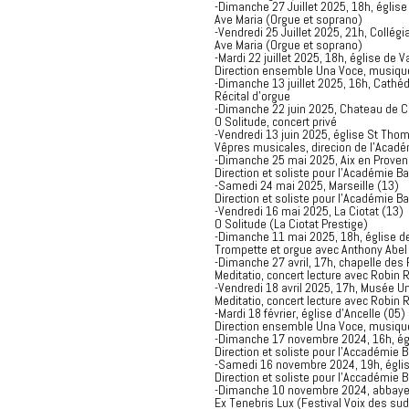
-Dimanche 27 Juillet 2025, 18h, églis
Ave Maria (Orgue et soprano)
-Vendredi 25 Juillet 2025, 21h, Collégi
Ave Maria (Orgue et soprano)
-Mardi 22 juillet 2025, 18h, église de V
Direction ensemble Una Voce, musiqu
-Dimanche 13 juillet 2025, 16h, Cathéd
Récital d'orgue
-Dimanche 22 juin 2025, Chateau de C
O Solitude, concert privé
-Vendredi 13 juin 2025, église St Tho
Vêpres musicales, direcion de l'Acadé
-Dimanche 25 mai 2025, Aix en Proven
Direction et soliste pour l'Académie Ba
-Samedi 24 mai 2025, Marseille (13)
Direction et soliste pour l'Académie Ba
-Vendredi 16 mai 2025, La Ciotat (13)
O Solitude (La Ciotat Prestige)
-Dimanche 11 mai 2025, 18h, église d
Trompette et orgue avec Anthony Abel
-Dimanche 27 avril, 17h, chapelle des 
Meditatio, concert lecture avec Robin
-Vendredi 18 avril 2025, 17h, Musée U
Meditatio, concert lecture avec Robin 
-Mardi 18 février, église d'Ancelle (05)
Direction ensemble Una Voce, musiqu
-Dimanche 17 novembre 2024, 16h, égli
Direction et soliste pour l'Accadémie B
-Samedi 16 novembre 2024, 19h, église
Direction et soliste pour l'Accadémie B
-Dimanche 10 novembre 2024, abbaye de
Ex Tenebris Lux (Festival Voix des su