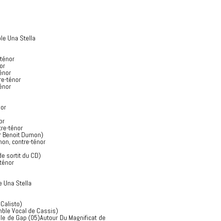
le Una Stella
-ténor
or
énor
re-ténor
énor
nor
or
tre-ténor
ur Benoit Dumon)
mon, contre-ténor
de sortit du CD)
ténor
e Una Stella
 Calisto)
mble Vocal de Cassis)
le de Gap (05)Autour Du Magnificat de