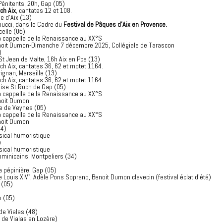
Pénitents, 20h, Gap (05)
ch Aix
, cantates 12 et 108.
e d'Aix (13)
nucci, dans le Cadre du
Festival de Pâques d'Aix en Provence.
celle (05)
a cappella de la Renaissance au XX°S
enoit Dumon-Dimanche 7 décembre 2025, Collégiale de Tarascon
)
 Jean de Malte, 16h Aix en Pce (13)
ch Aix, cantates 36, 62 et motet 1164.
gnan, Marseille (13)
ch Aix, cantates 36, 62 et motet 1164.
ise St Roch de Gap (05)
a cappella de la Renaissance au XX°S
enoit Dumon
e de Veynes (05)
a cappella de la Renaissance au XX°S
enoit Dumon
04)
ical humoristique
)
ical humoristique
minicains, Montpeliers (34)
a pépinière, Gap (05)
e Louis XIV", Adèle Pons Soprano, Benoit Dumon clavecin (festival éclat d'été)
 (05)
 (05)
de Vialas (48)
 de Vialas en Lozère)