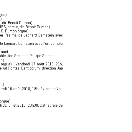
gue)
)
, dir. Benoit Dumon)
II°S, chœur, dir. Benoit Dumon)
, B. Dumon orgue)
ter Psalms de Leonard Bernstein avec
 de Leonard Bernstein avec l'emsemble
 muet
le Una Stella de Phillipe Spinosi
on)
i orgue) -Vendredi 17 août 2018, 21h,
 Ad Fontes Canticorum, direction Jan
ue)
redi 10 août 2018, 18h, église de Val-
 orgue)
 31 juillet 2018, 20h30, Cathédrale de