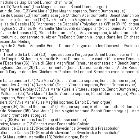
athédrale de Gap, Benoit Dumon, chef invité)
r (05)"Ave Maria" (Lisa Magrini soprano, Benoit Dumon orgue)
tin-de-Crau (13)"Ave Maria" (Lisa Magrini soprano, Benoit Dumon orgue)
lise de Cassis (13)Trompette et orgue (Anthony Abel trompette, Benoit Dumon or
ise de la Destrousse (13)"Ave Maria" (Lisa Magrini soprano, Benoit Dumon orgue
ise de Cassis (13) "Monteverdi da Cappella" (Polyphonies XVI° et XVII°S, chœur
lise St. Charles IM, Marseille "Monteverdi da Cappella" (Polyphonies XVI° et XV
lise de Cassis (13) "Sound the trumpet" (L. Magrini soprano, A. Abel trompette
itorium du conservatoire, Aix-en-PceBenoit Dumon à l'orgue dans les Chiches
ction Jan Heiting
baye de St Victor, Marseille Benoit Dumon à l'orgue dans les Chichester Psalms
eiting
 Théatre de La Ciotat (13) Improvisation à l'orgue par Benoit Dumon sur un film
 l'hopital St Jospeh, Marseille Benoit Dumon, soliste contre-ténor avec l'ensemb
 l'Escarène (06) "Vivaldi, Gloria Magnificat" (chœur et orchestre dir. Benoit Dum
Rogliano, Corse (20)"Dolce Tormento" (Benoit Dumon contre-ténor, André Ross
on à l'orgue dans les Chichester Psalms de Leonard Bernstein avec l'emsemble
e Barcelonnette (04)"Ave Maria" (Gaëlle Vitureau soprano, Benoit Dumon orgue)
olmars-les-Alpes (04)"Ave Maria" (Gaëlle Vitureau soprano, Benoit Dumon orgue)
'Agnière en Dévoluy (05)"Ave Maria" (Gaëlle Vitureau soprano, Benoit Dumon org
Vallouise (05)"Ave Maria" (Gaëlle Vitureau soprano, Benoit Dumon orgue) -Vend
i soprano, Benoit Dumon orgue)
siers (04)"Ave Maria" (Lisa Magrini soprano, Benoit Dumon orgue)
igoyer (04) "Sound the trumpet" (L. Magrini soprano, A. Abel trompette, B. Dumon
e de Briançon (05) "Ave Maria" (Lisa Magrini soprano, Benoit Dumon orgue) -Mardi
prano, trompette et orgue)
Sanary (83)Ex Tenebris Lux (2 sop et basse continue)
treize, Marseille (13)Concert avec l'ensemble Calisto
ulturel de Cassis (13)Recital de clavecin "de Sweelinck à Frescobaldi"
ulturel de Cassis (13)Recital de clavecin "de Sweelinck à Frescobaldi"
e St Margueritte, Marseille (13)Récital d'orgue, Bach.