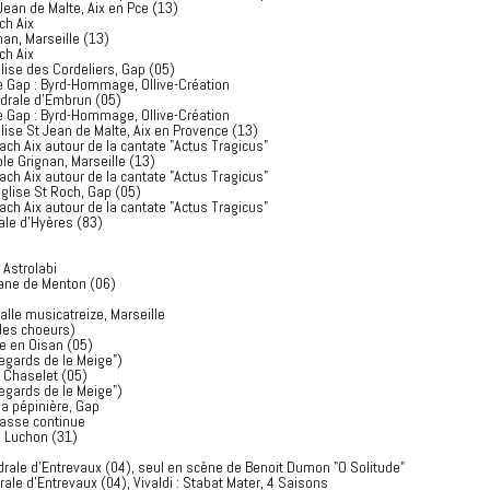
ean de Malte, Aix en Pce (13)
ch Aix
an, Marseille (13)
ch Aix
ise des Cordeliers, Gap (05)
de Gap : Byrd-Hommage, Ollive-Création
drale d'Embrun (05)
de Gap : Byrd-Hommage, Ollive-Création
se St Jean de Malte, Aix en Provence (13)
ach Aix autour de la cantate "Actus Tragicus"
e Grignan, Marseille (13)
ach Aix autour de la cantate "Actus Tragicus"
glise St Roch, Gap (05)
ach Aix autour de la cantate "Actus Tragicus"
ale d'Hyères (83)
 Astrolabi
cane de Menton (06)
lle musicatreize, Marseille
des choeurs)
he en Oisan (05)
Regards de le Meige")
 Chaselet (05)
Regards de le Meige")
la pépinière, Gap
basse continue
e Luchon (31)
rale d'Entrevaux (04), seul en scène de Benoit Dumon "O Solitude"
ale d'Entrevaux (04), Vivaldi : Stabat Mater, 4 Saisons