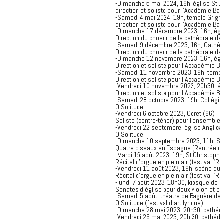
-Dimanche 5 mai 2024, 16h, église St J
direction et soliste pour l'Académie Ba
-Samedi 4 mai 2024, 19h, temple Grign
direction et soliste pour l'Académie Ba
-Dimanche 17 décembre 2023, 16h, égl
Direction du choeur de la cathédrale 
-Samedi 9 décembre 2023, 16h, Cathé
Direction du choeur de la cathédrale 
-Dimanche 12 novembre 2023, 16h, égli
Direction et soliste pour l'Accadémie B
-Samedi 11 novembre 2023, 19h, templ
Direction et soliste pour l'Accadémie B
-Vendredi 10 novembre 2023, 20h30, é
Direction et soliste pour l'Accadémie B
-Samedi 28 octobre 2023, 19h, Collégi
O Solitude
-Vendredi 6 octobre 2023, Ceret (66)
Soliste (contre-ténor) pour l'ensemble
-Vendredi 22 septembre, église Angli
O Solitude
-Dimanche 10 septembre 2023, 11h, Sa
Quatre oiseaux en Espagne (Rentrée 
-Mardi 15 août 2023, 19h, St Christop
Récital d'orgue en plein air (festival "
-Vendredi 11 août 2023, 19h, scène du
Récital d'orgue en plein air (festival "
-lundi 7 août 2023, 18h30, kiosque de 
Sonates d'église pour deux violon et 
-Samedi 5 août, théatre de Bagnère d
O Solitude (festival d'art lyrique)
-Dimanche 28 mai 2023, 20h30, cathéd
-Vendredi 26 mai 2023, 20h 30, cathédr