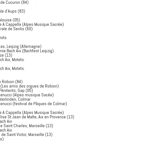
e de Cucuron (84)
ale d'Aups (83)
alouise (05)
e A Cappella (Alpes Musique Sacrée)
rale de Senlis (60)
rots
mas, Leipzig (Allemagne)
mie Bach Aix (Bachfest Leipzig)
ce (13)
ch Aix, Motets.
ch Aix, Motets.
e Robion (84)
 (Les amis des orgues de Robion)
Pénitents, Gap (05)
 Renucci (Alpes musique Sacée)
nterlinden, Colmar
Renucci (festival de Pâques de Colmar)
e A Cappella (Alpes Musique Sacrée)
se St Jean de Malte, Aix en Provence (13)
ach Aix
 Saint Charles, Marseille (13)
ach Aix
 Saint Victor, Marseille (13)
ds)