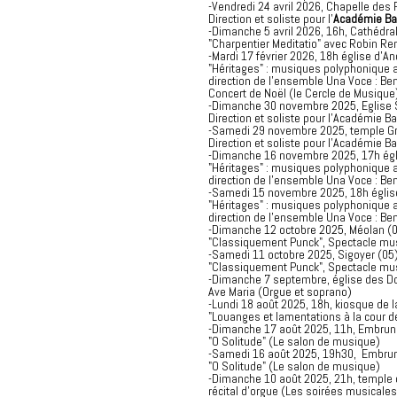
-Vendredi 24 avril 2026, Chapelle des 
Direction et soliste pour l'
Académie Ba
-Dimanche 5 avril 2026, 16h, Cathédral
"Charpentier Meditatio" avec Robin Re
-Mardi 17 février 2026, 18h église d'An
"Héritages" : musiques polyphonique 
direction de l'ensemble Una Voce : B
Concert de Noël (le Cercle de Musique
-Dimanche 30 novembre 2025, Eglise St
Direction et soliste pour l'Académie Ba
-Samedi 29 novembre 2025, temple Gri
Direction et soliste pour l'Académie Ba
-Dimanche 16 novembre 2025, 17h égl
"Héritages" : musiques polyphonique 
direction de l'ensemble Una Voce : B
-Samedi 15 novembre 2025, 18h églis
"Héritages" : musiques polyphonique 
direction de l'ensemble Una Voce : B
-Dimanche 12 octobre 2025, Méolan (
"Classiquement Punck", Spectacle mus
-Samedi 11 octobre 2025, Sigoyer (05
"Classiquement Punck", Spectacle mus
-Dimanche 7 septembre, église des Do
Ave Maria (Orgue et soprano)
-Lundi 18 août 2025, 18h, kiosque de l
"Louanges et lamentations à la cour d
-Dimanche 17 août 2025, 11h, Embrun
"O Solitude" (Le salon de musique)
-Samedi 16 août 2025, 19h30, Embrun
"O Solitude" (Le salon de musique)
-Dimanche 10 août 2025, 21h, temple 
récital d'orgue (Les soirées musicales