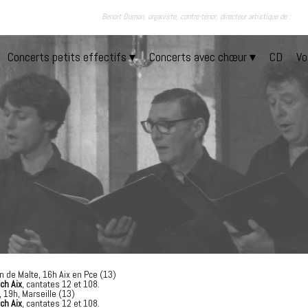
Benoit Dumon, organiste, contre-ténor, directeur artistique de :
Concerts petits effectifs
 ▾
Concerts avec chœur
 ▾
CD
Vo
n de Malte, 16h Aix en Pce (13)
ch Aix
, cantates 12 et 108.
 19h, Marseille (13)
ch Aix
, cantates 12 et 108.