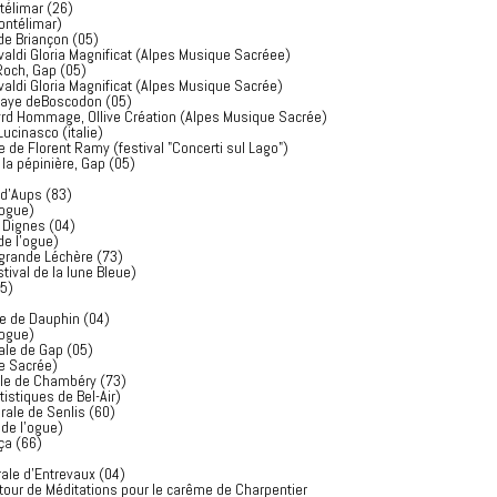
télimar (26)
ontélimar)
de Briançon (05)
valdi Gloria Magnificat (Alpes Musique Sacréee)
Roch, Gap (05)
valdi Gloria Magnificat (Alpes Musique Sacrée)
baye deBoscodon (05)
yrd Hommage, Ollive Création (Alpes Musique Sacrée)
ucinasco (italie)
 de Florent Ramy (festival "Concerti sul Lago")
la pépinière, Gap (05)
 d'Aups (83)
'ogue)
e Dignes (04)
de l'ogue)
a grande Léchère (73)
stival de la lune Bleue)
05)
se de Dauphin (04)
'ogue)
rale de Gap (05)
e Sacrée)
rale de Chambéry (73)
stiques de Bel-Air)
rale de Senlis (60)
 de l'ogue)
nça (66)
ale d'Entrevaux (04)
tour de Méditations pour le carême de Charpentier